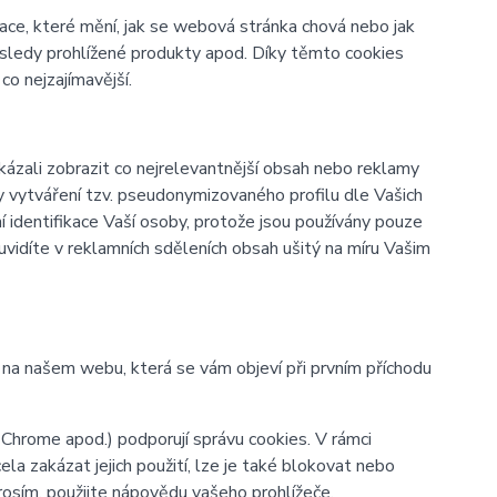
ace, které mění, jak se webová stránka chová nebo jak
osledy prohlížené produkty apod. Díky těmto cookies
o nejzajímavější.
zali zobrazit co nejrelevantnější obsah nebo reklamy
ky vytváření tzv. pseudonymizovaného profilu dle Vašich
í identifikace Vaší osoby, protože jsou používány pouze
vidíte v reklamních sděleních obsah ušitý na míru Vašim
y na našem webu, která se vám objeví při prvním příchodu
 Chrome apod.) podporují správu cookies. V rámci
la zakázat jejich použití, lze je také blokovat nebo
prosím, použijte nápovědu vašeho prohlížeče.