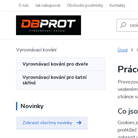
O nás
Jak nakupovat
Obchodní podmínky
Kontakty
Vyrovnávací kování
Úvod
P
Vyrovnávací kování pro dveře
Prác
Vyrovnávací kování pro šatní
Provozov
skříně
vedeném
stránce s
Novinky
Co js
Cookies j
Zobrazit všechny novinky
prohlížeč
zobrazit 