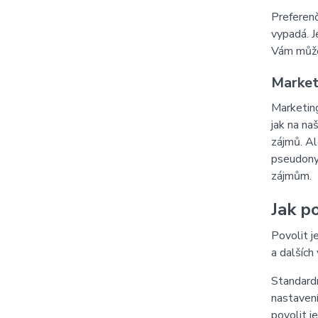
Preferenč
vypadá. J
Vám můžem
Market
Marketing
jak na na
zájmů. Al
pseudonym
zájmům.
Jak po
Povolit j
a dalších
Standardn
nastavení
povolit j