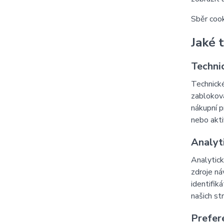
Sběr cook
Jaké 
Techni
Technické
zabloková
nákupní p
nebo akti
Analyt
Analytick
zdroje ná
identifik
našich st
Prefer