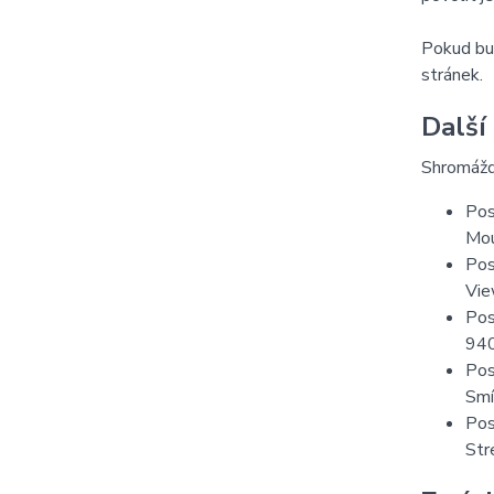
Pokud bud
stránek.
Další
Shromážd
Pos
Mou
Pos
Vie
Pos
94
Pos
Smí
Pos
Str