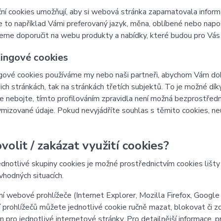
ní cookies umožňují, aby si webová stránka zapamatovala inform
e to například Vámi preferovaný jazyk, měna, oblíbené nebo nap
e doporučit na webu produkty a nabídky, které budou pro Vás c
ingové cookies
ové cookies používáme my nebo naši partneři, abychom Vám doká
šich stránkách, tak na stránkách třetích subjektů. To je možné dí
e nebojte, tímto profilováním zpravidla není možná bezprostředn
izované údaje. Pokud nevyjádříte souhlas s těmito cookies, neu
volit / zakázat využití cookies?
ednotlivé skupiny cookies je možné prostřednictvím cookies lišt
 vhodných situacích.
í webové prohlížeče (Internet Explorer, Mozilla Firefox, Google
 prohlížečů můžete jednotlivé cookie ručně mazat, blokovat či zce
en pro jednotlivé internetové stránky. Pro detailnější informace, 