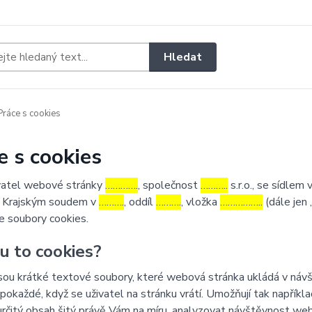
Hledat
ráce s cookies
e s cookies
atel webové stránky
………….
, společnost
………..
s.r.o., se sídlem 
 Krajským soudem v
……….
, oddíl
……….
, vložka
……………..
(dále jen 
e soubory cookies.
ou to cookies?
sou krátké textové soubory, které webová stránka ukládá v návšt
 pokaždé, když se uživatel na stránku vrátí. Umožňují tak napříkla
určitý obsah šitý právě Vám na míru, analyzovat návštěvnost we