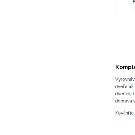
Komple
Vyrovnáva
dveře až
dveřích, 
doprava s
Kování je