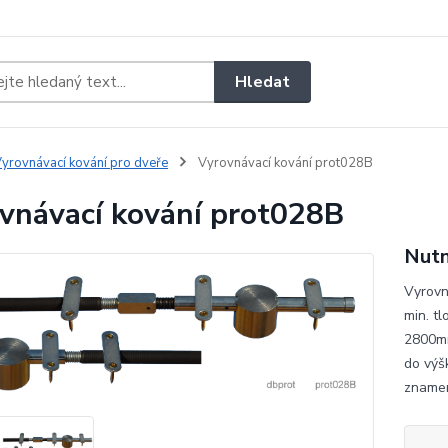
Hledat
yrovnávací kování pro dveře
Vyrovnávací kování prot028B
vnávací kování prot028B
Nutn
Vyrovn
min. t
2800mm
do výš
znamená