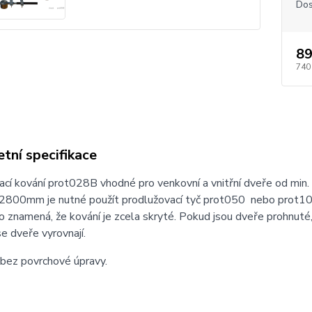
Dos
89
740
tní specifikace
cí kování prot028B vhodné pro venkovní a vnitřní dveře od min
 2800mm je nutné použít prodlužovací tyč prot050 nebo prot10
to znamená, že kování je zcela skryté. Pokud jsou dveře prohn
e dveře vyrovnají.
 bez povrchové úpravy.