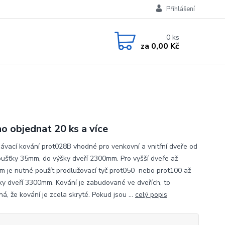
Přihlášení
0
ks
za
0,00 Kč
o objednat 20 ks a více
ávací kování prot028B vhodné pro venkovní a vnitřní dveře od
loušťky 35mm, do výšky dveří 2300mm. Pro vyšší dveře až
 je nutné použít prodlužovací tyč prot050 nebo prot100 až
ky dveří 3300mm. Kování je zabudované ve dveřích, to
, že kování je zcela skryté. Pokud jsou ...
celý popis