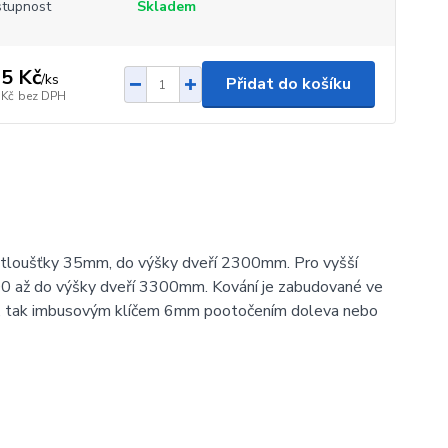
tupnost
Skladem
5 Kč
/
ks
Přidat do košíku
 Kč
bez DPH
. tloušťky 35mm, do výšky dveří 2300mm. Pro vyšší
0 až do výšky dveří 3300mm. Kování je zabudované ve
uté, tak imbusovým klíčem 6mm pootočením doleva nebo